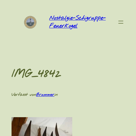
Zum
Inhalt
Nostalgie-Schigruppe-
springen
Feuerkogel
IMG_4842
Verfasst von
Brummer
in