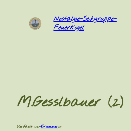
Zum
Inhalt
Nostalgie-Schigruppe-
springen
Feuerkogel
M.Gesslbauer (2)
Verfasst von
Brummer
in