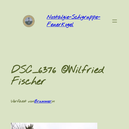
Zum
Inhalt
Nostalgie-Schigruppe-
springen
Feuerkogel
DSC_6376 ©Wilfried
Fischer
Verfasst von
Brummer
in