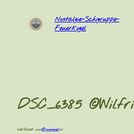
Zum
Inhalt
Nostalgie-Schigruppe-
springen
Feuerkogel
DSC_6385 ©Wilfri
Verfasst von
Brummer
in