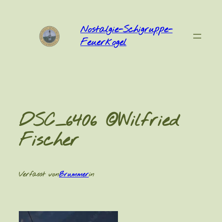
Zum
Inhalt
Nostalgie-Schigruppe-
springen
Feuerkogel
DSC_6406 ©Wilfried
Fischer
Verfasst von
Brummer
in