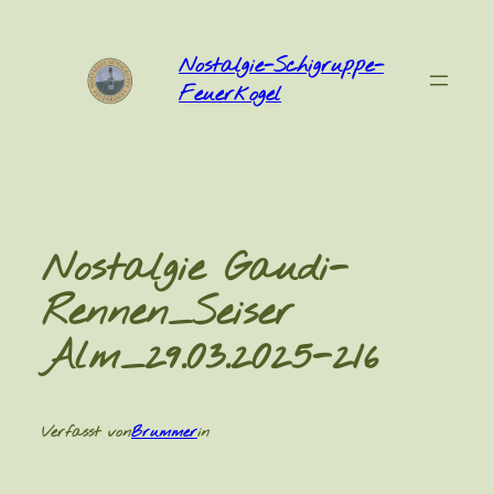
Zum
Inhalt
Nostalgie-Schigruppe-
springen
Feuerkogel
Nostalgie Gaudi-
Rennen_Seiser
Alm_29.03.2025-216
Verfasst von
Brummer
in