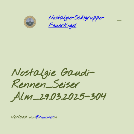
Zum
Inhalt
Nostalgie-Schigruppe-
springen
Feuerkogel
Nostalgie Gaudi-
Rennen_Seiser
Alm_29.03.2025-304
Verfasst von
Brummer
in