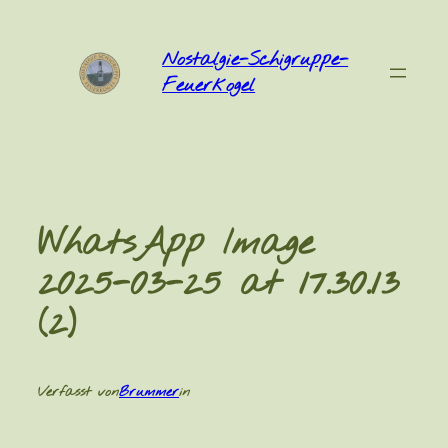
Zum
Inhalt
Nostalgie-Schigruppe-
springen
Feuerkogel
WhatsApp Image
2025-03-25 at 17.30.13
(2)
Verfasst von
Brummer
in